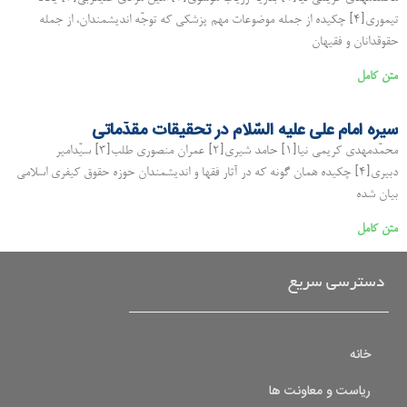
تیموری[۴] چکیده از جمله موضوعات مهم پزشکی که توجّه اندیشمندان، از جمله
حقوقدانان و فقیهان
متن کامل
سیره امام علی علیه السّلام در تحقیقات مقدّماتی
محمّدمهدی کریمی نیا[۱] حامد شیری[۲] عمران منصوری طلب[۳] سیّدامیر
دبیری[۴] چکیده همان گونه که در آثار فقها و اندیشمندان حوزه حقوق کیفری اسلامی
بیان شده
متن کامل
دسترسی سریع
خانه
ریاست و معاونت ها