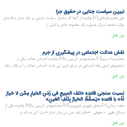
تبیین سیاست جنایی در حقوق جزا
علی فخیم قراملکی[۱] چکیده از آنجا که ساختار سیاست جنایی در یک مدل، مثلا مدل
دولت جامعه لیبرال، همواره یک محدوده خاص و اصلی را
متن کامل
نقش عدالت اجتماعی در پیشگیری از جرم
محمّدرضا سبزی[۱] محمّدمهدی کریمی نیا[۲] چکیده احساس عدالت یکی از
شاخصهای اصلی رفاه اجتماعی در دنیای امروز می‌ باشد. احساس عدالت را در قالب رفاه
متن کامل
نسبت سنجی قاعده «تلفُ المبیعِ فی زَمَنِ الخیارِ مِمَّن لا خیارَ
لَهُ» با قاعده «یَسقُطُ الخیارُ بِتَلَفِ العَینِ»
حامد یزدانی[۱] صادق طهوری (نوروزی)[۲] محمّدمهدی کریمی نیا[۳] چکیده یکی از
مسائل فقهی – حقوقی، «حکم تلف عین در زمان خیار» است. اين مساله در
متن کامل