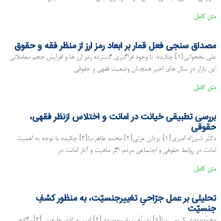
متن کامل
مصداق سنجی فعل قمار بر ابعاد رمز ارز از منظر فقه و حقوق
علی نخجوانی[۱] چکیده: با وجود فراگیری گسترده رمز ارز ها و افزایش حجم معاملاتی
این بازار در سال های اخیر همچنان وضعیت فقهی و حقوقی
متن کامل
بررسی تطبیقی خیانت در امانت و اختلاس ازنظر فقهی،
حقوقی
دکتر شیرزاد امیری[۱] یزدان عزتی[۲] محمد طاهرنیا[۳] چکیده با توجه به اهمیت
امانت در روابط حقوقی و اجتماعی مردم، اگر ماهیت و آثار امانت در
متن کامل
تحلیلی بر عمل جرّاحیِ تغییرجنسیّت، به منظور کشفِ
جنسیّت
محمّدمهدی کریمی نیا[۱] بدریّه زریاب موسوی[۲] امین مرادی علیعربی[۳] یگانه