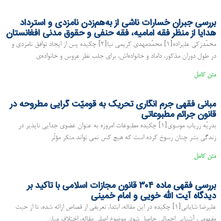
بررسی جبران خسارات ناشی از به‌هم‌زدن نامزدی و استرداد
هدایا از منظر فقه امامیه، فقه حنفی و حقوق مدنی افغانستان
محمّدزکی علیزاده[۱] محمّدمهدی کریمی نیا[۲] چکیده پس از ایجاد توافق نامزدی و
در طول دوران مذکور، داماد و خانواده‌اش، برای جلب نظر عروس و خانواده‌ی
متن کامل
مبانی فقهی جرم انگاری تحریک به قومیّت گرایی مطروحه در
قانون جرائم مطبوعاتی
بدریّه زریاب موسوی[۱] چکیده مطبوعات امروزه به عنوان عضوی جدایی ناپذیر در
زندگی بشر چنان رسوخ کرده است که هیچ کس نمی تواند منکر مؤثّر
متن کامل
بررسی فقهی ماده ۳۰۴ قانون مجازات اسلامی با تأکید بر
دیدگاه آیت الله خویی و امام خمینی
علیرضا شایانی[۱] چکیده در این مقاله، ابتدا، تعریفی از قصاص ارائه شده، تا از حیث
مفهومی، آشنایی اجمالی حاصل شود. موضوع اصلی مقاله، اختلاف میان