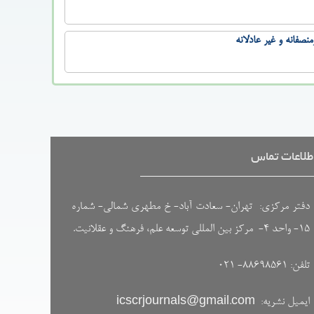
صفانه و غیر عادلانه
طلاعات تماس
دفتر مرکزی: تهران- سعادت آباد- خ مطهری شمالی- شماره
۱۵- واحد ۴- مرکز بین المللی توسعه علم، فرهنگ و عقلانیت.
تلفن: ۸۸۶۹۸۵۶۱- ۰۲۱
ایمیل نشریه:
icscrjournals@gmail.com