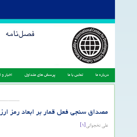
درباره ما
تماس با ما
پرسش های متداول
اخبار و ا
مصداق سنجی فعل قمار بر ابعاد رمز ارز 
علی نخجوانی
[۱]