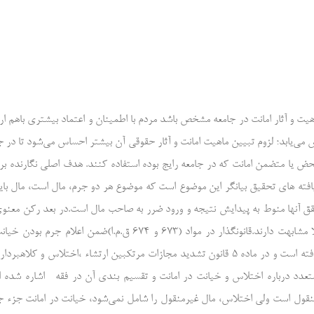
هیت و آثار امانت در جامعه مشخص باشد مردم با اطمینان و اعتماد بیشتری باهم ار
ش می‌یابد؛ لزوم تبیین ماهیت امانت و آثار حقوقی آن بیشتر احساس می‌شود تا در ج
حض یا متضمن امانت که در جامعه رایج بوده استفاده کنند. هدف اصلی نگارنده ب
افته های تحقیق بیانگر این موضوع است که موضوع هر دو جرم، مال است، مال با
قق آنها منوط به پیدایش نتیجه و ورود ضرر به صاحب مال است.در بعد رکن معنو
دو جرم جزء جرایم عمدی هستند واز این حیث با یکدیگر کاملا مشابهت دارند.قانونگذار در مواد (۶۷۳ و ۶۷۴ ق.م.ا)ضمن اعلام ج
امانت، مجازات حبس از ۶ ماه تا ۳ سال را برای مجرم در نظر گرفته است و در ماده ۵ قانون تشدید مجازات مرتکبین ارتشاء ،اختلاس و کلا
متعدد درباره اختلاس و خیانت در امانت و تقسیم بندی آن در فقه اشاره شده 
منقول است ولی اختلاس، مال غیرمنقول را شامل نمی‌شود، خیانت در امانت جزء ج