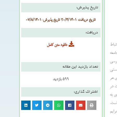
تاریخ پذیرش:
تاریخ دریافت: 20/4/1401 تاریخ پذیرش: 07/8/1401
دریافت:
تباط
دانلود متن کامل
امعه
ررسی
تعداد بازدید این مقاله
یستی
ی هر
599 بازدید
رم بودن خیانت در
اشتراک گذاری:
هبرداری به
است.
رایم