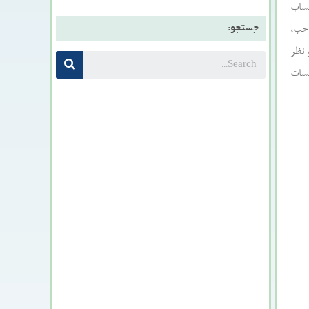
حساب
جستجو:
احب،
 نظر
سسات