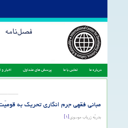
درباره ما
تماس با ما
پرسش های متداول
اخبار و ا
مبانی فقهی جرم انگاری تحریک به قومیّت
بدریّه زریاب موسوی
[۱]