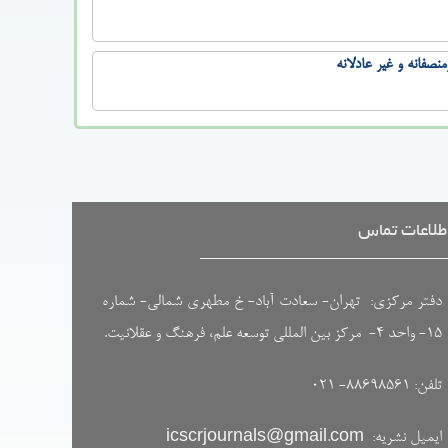
صفانه و غیر عادلانه
طلاعات تماس
دفتر مرکزی: تهران- سعادت آباد- خ مطهری شمالی- شماره
۱۵- واحد ۴- مرکز بین المللی توسعه علم، فرهنگ و عقلانیت.
تلفن: ۸۸۶۹۸۵۶۱- ۰۲۱
ایمیل نشریه:
icscrjournals@gmail.com