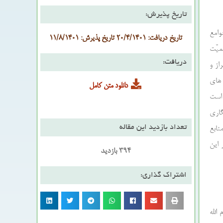
تاریخ پذیرش:
وامع
تاریخ دریافت: 20/4/1401 تاریخ پذیرش: 11/8/1401
میّت
دریافت:
از و
 های
دانلود متن کامل
 است
گاری
تعداد بازدید این مقاله
نابع
 این
394 بازدید
اشتراک گذاری:
الله