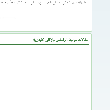
علیها)، شهر شوش، استان خوزستان، ایران، پژوهشگر و فعّال فرهنگی، نویسنده مسؤول
مقالات مرتبط (براساس واژگان کلیدی):