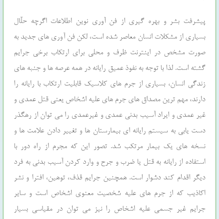
پیشرفت بشر و بهره گیري از فن آوري نوین اطلاعات اگرچه حلّال
بسیاري از مشکلات انسان معاصر شده است، لکن فن آوري هاي جدید به
صورت مشخص در اینترنت ظرف و محلی براي ارتکاب برخی جرایم
گشته است. لذا با توجه به نفوذ عمیق رایانه در همه عرصه ها و جنبه هاي
زندگی انسان، بسیاري از جرم هاي کلاسیک قابلیت ارتکاب با رایانه را
دارند، مهم ترین مصداق هاي جرم هاي علیه اشخاص یعنی قتل عمدي و
غیر عمدي و ایراد آسیب بدنی عمدي و غیرعمدي را می توان از رهگذر
دست یابی به سیستم رایانه اي بیمارستان ها و تغییر دادن علامت ها و
نسخه هاي یک بیمار مرتکب شد. تصور این که مجرم از راه دور با
استفاده از رایانه به قتل یا ضرب و جرح و وارد کردن آسیب بدنی به فرد
دیگر اقدام کند دشوار است. همچنین جرایم قذف، توهین، افترا و نشر
اکاذیب که از جرم هاي علیه شخصیت معنوي اشخاص است و سایر
جرایم غیر جسمی علیه اشخاص را نیز می توان در مقیاسی بسیار