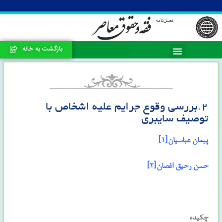
بازگشت به خانه
۲.بررسی وقوع جرایم علیه اشخاص با
توصیف سایبری
پیمان عباسیان
[۱]
حسن رحیق اغصان
[۲]
چکیده