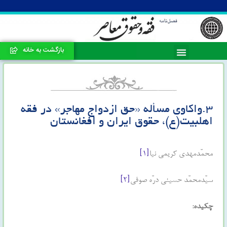
بازگشت به خانه
۳.واکاوی مسأله «حق ازدواج مهاجر» در فقه
اهلبیت(ع)، حقوق ایران و افغانستان
محمّدمهدی کریمی نیا
[۱]
سیّدمحمّد حسینی درّه صوفی
[۲]
چکیده: