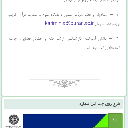
مهاجر، محدودیت های ازدواج مهاجر
[۱]
– استادیار و عضو هیأت علمی دانشگاه علوم و معارف قرآن کریم،
نویسندۀ مسؤول
kariminia@quran.ac.ir
[۲]
– دانش آموخته کارشناسی ارشد فقه و حقوق قضایی، جامعه
المصطفی العالمیه، قم.
طرح روی جلد این شماره: