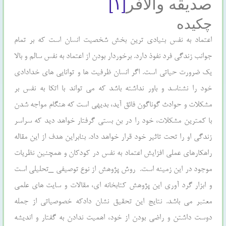
صدیقه والافر
[۱]
چکیده
اعتماد به نفس بنيادي ترين بخش شخصيت انسان است که بر تمام
جوانب زندگي فرد نفوذ دارد. برخوردار بودن از اعتماد به نفس سالم و بالا
يک ضرورت حياتي است. اگر انسان ظرفيت ها و توانايي هاي خدادادي
خود را نشناسد و باور نداشته باشد که مي تواند با اتکا به نفس بر
مشکلات و حوادث گوناگون فائق آيد، بديهي است که هنگام مواجه شدن
با کمترين مشکلات، خود را در بن بستي گرفتار خواهد ديد که سراسر
زندگي او را تحت تاثير خود قرار خواهد داد. بنابراين هدف از اين مقاله
راهکارهاي عملي افزايش اعتماد به نفس در کودکان و همچنين نظريات
موجود در اين زمينه است. روش پژوهش از نوع توصيفي _تحليلي است
و ابزار گرد آوري اين پژوهش کتابخانه اي، مقالات و سايت هاي علمي
معتبر مي باشد. نتايج اين تحقيق نشان دادکه خصوصياتي از جمله
دوست داشتن و راضي بودن از خود، اهميت ندادن به گفتار و انديشه