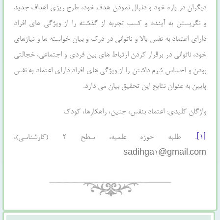
ديگران در باره خود و دنبال نمودن هدف خود، طرح ريزي اهداف جديد
و نگريستن به آينده و کسب تجربه از گذشته را از ويژگي هاي افراد
داراي اعتماد به نفس بالا و ناتواني در درک و بيان خواسته ها و نيازهاي
خود، ناتواني در برقرار کردن ارتباط هاي بين فردي و اجتماعي، خجالتي
بودن و احساس شرم داشتن را از ويژگي هاي افراد داراي اعتماد به نفس
پايين به عنوان نتايج اين تحقيق بيان مي دارد.
واژگان کلیدی: اعتماد بنفس، جنین، راهکارها، کودک
[۱]
. طلبه حوزه علمیه، سطح ۲ (کارشناسی)،
sadihga1@gmail.com