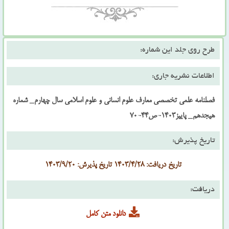
طرح روی جلد این شماره:
اطلاعات نشریه جاری:
فصلنامه علمی تخصصی معارف علوم انسانی و علوم اسلامی سال چهارم_ شماره
هیجدهم_ پاییز1403-ص44-70
تاریخ پذیرش:
تاریخ دریافت: 1403/4/28 تاریخ پذیرش: 1403/9/20
دریافت:
دانلود متن کامل