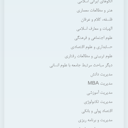
الگوهاي ايراني اسلامي
هنر و مطالعات معماري
فلسفه، كلام و عرفان
الهيات و معارف اسلامي
علوم اجتماعي و فرهنگي
حسابداري و علوم اقتصادي
علوم تربيتي و مطالعات رفتاري
ديگر مباحث مرتبط جامعه با علوم انساني
مديريت دانش
مديريت MBA
مديريت آموزشي
مديريت تكنولوژي
اقتصاد پولي و بانكي
مديريت و برنامه ريزي