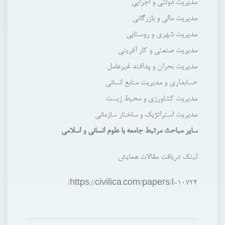
مديريت دولتي و اجرايي
مديريت مالي و بازرگاني
مديريت شهري و روستايي
مديريت صنعتي و كار آفريني
مديريت بحران و پدافند غيرعامل
حسابداري و مديريت منابع انساني
مديريت كشاورزي و محيط زيست
مديريت استراتژيك و ساختار سازماني
ساير مباحث مرتبط جامعه با علوم انساني و اسلامي
لینک دریافت مقالات همایش:
https://civilica.com/papers/l-10724/