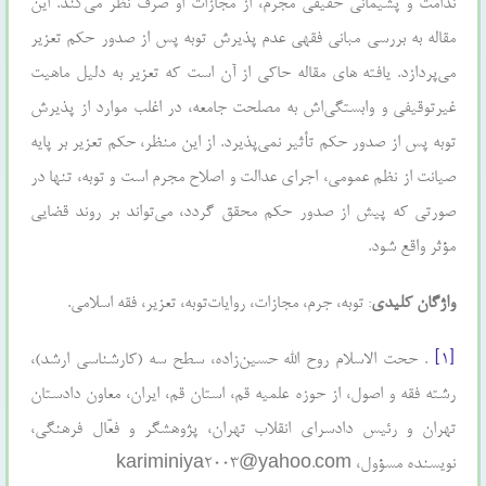
ندامت‌ و پشیمانی‌ حقیقی‌ مجرم‌، از مجازات‌ او صرف‌ نظر می‌کند. این
مقاله به بررسی مبانی فقهی عدم پذیرش توبه پس از صدور حکم تعزیر
می‌پردازد. یافته های مقاله حاکی از آن است که تعزیر به دلیل ماهیت
غیرتوقیفی و وابستگی‌اش به مصلحت جامعه، در اغلب موارد از پذیرش
توبه پس از صدور حکم تأثیر نمی‌پذیرد. از این منظر، حکم تعزیر بر پایه
صیانت از نظم عمومی، اجرای عدالت و اصلاح مجرم است و توبه، تنها در
صورتی که پیش از صدور حکم محقق گردد، می‌تواند بر روند قضایی
مؤثر واقع شود.
واژگان کلیدی
: توبه‌، جرم‌، مجازات‌، روایات‌توبه، تعزیر، فقه اسلامی.
[۱]
. ححت الاسلام روح الله حسین‌زاده، سطح سه (کارشناسی ارشد)،
رشته فقه و اصول، از حوزه علمیه قم، استان قم، ایران، معاون دادستان
تهران و رئیس دادسرای انقلاب تهران، پژوهشگر و فعّال فرهنگی،
نویسنده مسؤول، kariminiya2003@yahoo.com