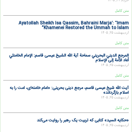
خرداد ۲۱, ۱۴۰۵
متن کامل
Ayatollah Sheikh Isa Qassim, Bahraini Marja’: “Imam
Khamenei Restored the Ummah to Islam”
اردیبهشت ۲۵, ۱۴۰۵
متن کامل
المرجع الديني البحريني سماحة آية الله الشيخ عيسى قاسم: الإمام الخامنئي
أعاد الأمة إلى الإسلام
اردیبهشت ۲۵, ۱۴۰۵
متن کامل
آیت الله شیخ عیسی قاسم، مرجع دینی بحرینی: «امام خامنه‌ای، امت را به
اسلام بازگرداند»
اردیبهشت ۲۵, ۱۴۰۵
متن کامل
«حکایه السید» کتابی که تربیت یک رهبر را روایت می‌کند
اردیبهشت ۲۵, ۱۴۰۵