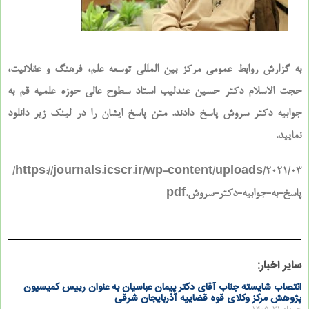
به گزارش روابط عمومی مرکز بین المللی توسعه علم، فرهنگ و عقلانیت،
حجت الاسلام دکتر حسین عندلیب استاد سطوح عالی حوزه علمیه قم به
جوابیه دکتر سروش پاسخ دادند. متن پاسخ ایشان را در لینک زیر دانلود
نمایید.
https://journals.icscr.ir/wp-content/uploads/2021/03/
پاسخ-به-جوابیه-دکتر-سروش.pdf
سایر اخبار:
انتصاب شایسته جناب آقای دکتر پیمان عباسیان به عنوان رییس کمیسیون
پژوهش مرکز وکلای قوه قضاییه آذربایجان شرقی